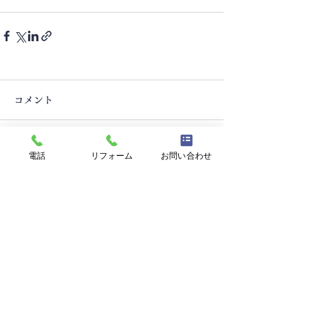
コメント
コメントを追加…
電話
リフォーム
お問い合わせ
TEL.0265-76-1155
リフォーム
TEL.0265-77-1277
〒396-0009
長野県伊那市日影58
受付時間：平日 AM 8:30〜PM 5:00
2020 © Seino Kensetsu Co., Ltd. All rights Reserved.