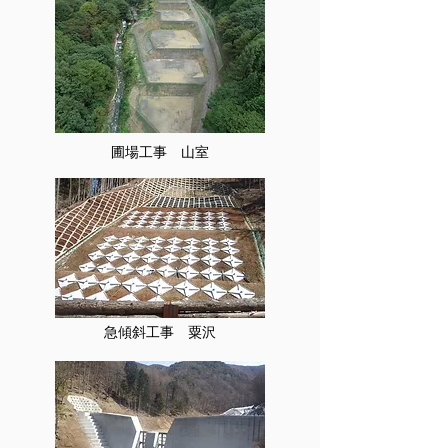
圃場工事 山室
急傾斜工事 粟沢