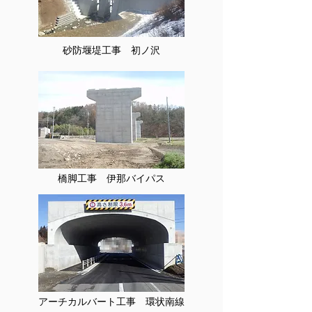
砂防堰堤工事 初ノ沢
橋脚工事 伊那バイパス
アーチカルバート工事 環状南線